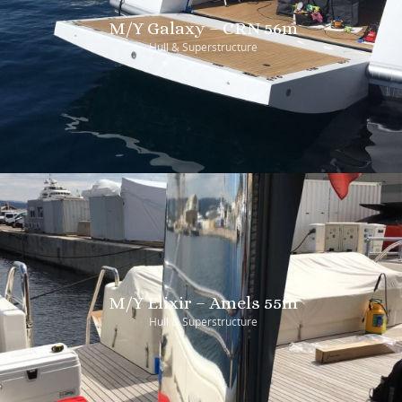
M/Y Galaxy – CRN 56m
Hull & Superstructure
M/Y Elixir – Amels 55m
Hull & Superstructure