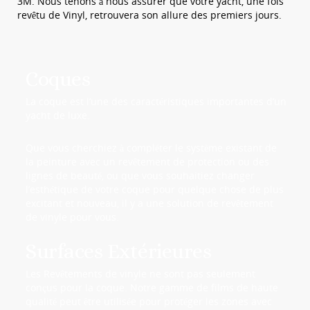
3M. Nous tenons à nous assurer que votre yacht, une fois
revêtu de Vinyl, retrouvera son allure des premiers jours.
Coques
La coque est l’une des caractéristiques importantes d’un
yacht de luxe.
Que vous cherchiez à compléter le système existant de
la peinture avec un revêtement de protection ou des
lignes de beauté, ou que vous souhaitiez changer
l’esthétique de votre coque pour quelque chose de plus
excitant et nouveau, il y a une solution de revêtement
de vinyle pour vous.
Surfaces Extérieures
Les Revêtements de vinyle ne sont pas seulement
conçus pour la coque. Notre gamme de films de haute
qualité peut être utilisée pour protéger les zones avec