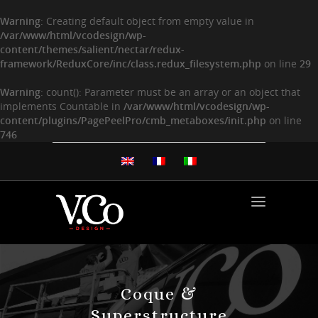
Warning
: Creating default object from empty value in
/var/www/html/vcodesign/wp-
content/themes/salient/nectar/redux-
framework/ReduxCore/inc/class.redux_filesystem.php
on line
29
Warning
: count(): Parameter must be an array or an object that
implements Countable in
/var/www/html/vcodesign/wp-
content/plugins/PagePeelPro/cmb_metaboxes/init.php
on line
746
Coque &
Superstructure