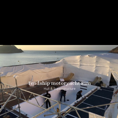
Présentez-nous votre
projet
CONTACTEZ-NOUS
Feadship motoryacht 81m
Hull & Superstructure