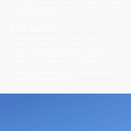
une plus grande usure, exposition aux rayons UV nocifs
ou dans les parties des bateaux qui connaissent le plus
de contacts chimiques.
Plafonniers
Les plafonniers peuvent être difficiles à enlever et à
peindre. Les différences de couleurs entre les lots
peuvent représenter des problèmes de continuité
quand il s’agit de repeindre seulement certaines
sections. Avec nos revêtements, les plafonniers peuvent
être repris ou transformés en un rien de temps et
assurent des résultats d’applications impeccables et
cohérents d’un panneau à l’autre.